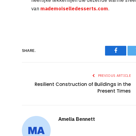
heerlijke lekkernijen die dezelfde warme sfeer
van
mademoiselledesserts.com
.
SHARE.
Faceboo
PREVIOUS ARTICLE
Resilient Construction of Buildings in the
Present Times
Amelia Bennett