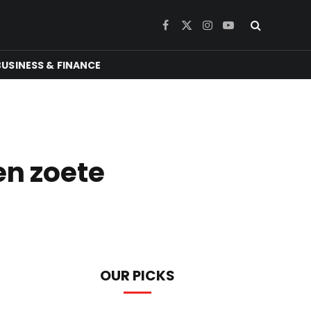
Facebook
X
Instagram
YouTube
(Twitter)
BUSINESS & FINANCE
en zoete
OUR PICKS