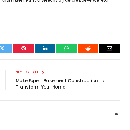
 uitstralen, kunt u terecht bij de creatieve wereld
k
Twitter
Pinterest
LinkedIn
WhatsApp
Reddit
Email
NEXT ARTICLE
Make Expert Basement Construction to
Transform Your Home
Websit