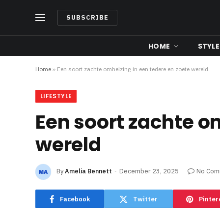
SUBSCRIBE
HOME
STYLE
Home
»
Een soort zachte omhelzing in een tedere en zoete wereld
LIFESTYLE
Een soort zachte o
wereld
By
Amelia Bennett
December 23, 2025
No Com
Facebook
Twitter
Pinter